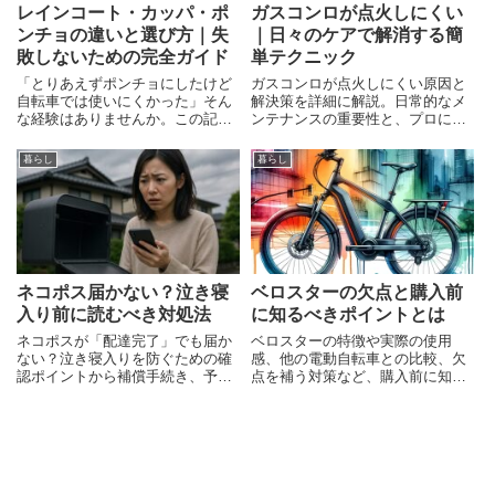
レインコート・カッパ・ポ
ガスコンロが点火しにくい
ンチョの違いと選び方｜失
｜日々のケアで解消する簡
敗しないための完全ガイド
単テクニック
「とりあえずポンチョにしたけど
ガスコンロが点火しにくい原因と
自転車では使いにくかった」そん
解決策を詳細に解説。日常的なメ
な経験はありませんか。この記事
ンテナンスの重要性と、プロによ
では通勤・自転車・アウトドアな
るクリーニングのメリットを紹
どシーン別に、レインコート・カ
介。
暮らし
暮らし
ッパ・ポンチョそれぞれの強みと
弱みを整理しました。次の一枚を
選ぶ前に、ぜひ確認してみてくだ
さい。
ネコポス届かない？泣き寝
ベロスターの欠点と購入前
入り前に読むべき対処法
に知るべきポイントとは
ネコポスが「配達完了」でも届か
ベロスターの特徴や実際の使用
ない？泣き寝入りを防ぐための確
感、他の電動自転車との比較、欠
認ポイントから補償手続き、予防
点を補う対策など、購入前に知っ
策までを具体的な事例付きで詳し
ておきたいポイントを詳しく解説
く解説します。
します。