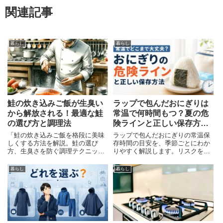
関連記事
暮らし
暮らし
鮭の炊き込みご飯が生臭い
ラップで包んだおにぎりは
から解放される！最適な鮭
常温で何時間もつ？夏の危
の選び方と調理法
険ラインと正しい保存方法
を解説
「鮭の炊き込みご飯を格段に美味
ラップで包んだおにぎりの常温保
しくする方法を解説。鮭の選び
存時間の目安を、季節ごとにわか
方、生臭さを防ぐ調理テクニック
りやすく解説します。リスクを下
と便利な調味料の紹介。」
げて作るコツや保存方法もあわせ
て紹介しています
暮らし
暮らし