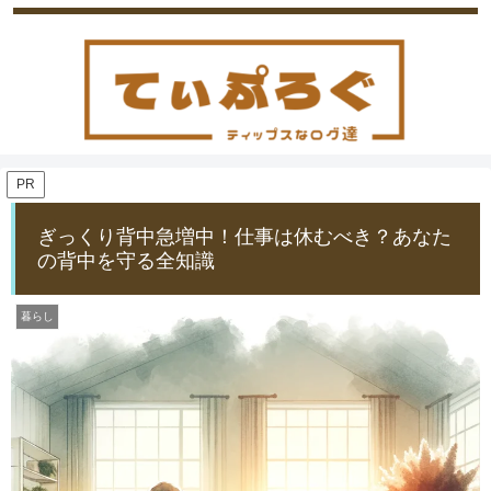
PR
ぎっくり背中急増中！仕事は休むべき？あなた
の背中を守る全知識
暮らし