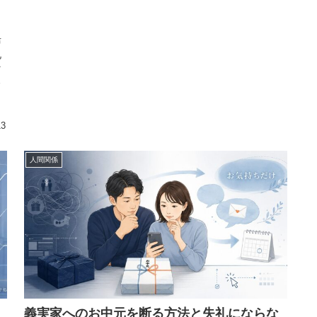
声
礼
そ
問
13
人間関係
義実家へのお中元を断る方法と失礼にならな