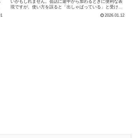
あ
いかもしれません。会話に途中から加わるときに便利な表
マ
現ですが、使い方を誤ると「出しゃばっている」と受け取
られることもあります。この記事で
01
2026.01.12