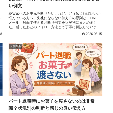
い例文
丁
義実家へのお中元を断りたいけれど、どう伝えればいいか
の
悩んでいる方へ。失礼にならない伝え方の原則と、LINE・
メール・対面で使えるお断り例文を状況別にまとめまし
た。断ったあとのフォロー方法まで丁寧に解説していま
す。
18
2026.05.15
人間関係
パート退職時にお菓子を渡さないのは非常
識？状況別の判断と感じの良い伝え方