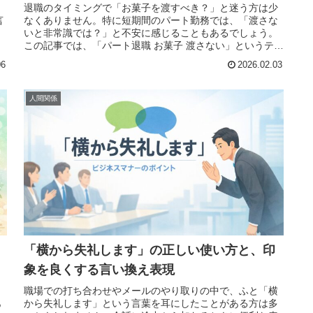
、
退職のタイミングで「お菓子を渡すべき？」と迷う方は少
言
なくありません。特に短期間のパート勤務では、「渡さな
いと非常識では？」と不安に感じることもあるでしょう。
この記事では、「パート退職 お菓子 渡さない」というテー
マで、どんな場合に渡さなくて
06
2026.02.03
人間関係
「横から失礼します」の正しい使い方と、印
象を良くする言い換え表現
ら
職場での打ち合わせやメールのやり取りの中で、ふと「横
あ
から失礼します」という言葉を耳にしたことがある方は多