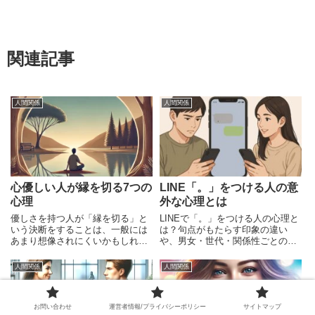
関連記事
人間関係
人間関係
心優しい人が縁を切る7つの
LINE「。」をつける人の意
心理
外な心理とは
優しさを持つ人が「縁を切る」と
LINEで「。」をつける人の心理と
いう決断をすることは、一般には
は？句点がもたらす印象の違い
あまり想像されにくいかもしれま
や、男女・世代・関係性ごとの使
せん。しかし、心優しい人だから
い分け、誤解を防ぐための実践テ
こそ、時に自分を守るために周囲
クまで丁寧に解説します。
人間関係
人間関係
の人間関係を見直し、縁を切ると
いう選択をすることがあります。
本記事では、なぜ優しい人がこの
お問い合わせ
運営者情報/プライバシーポリシー
サイトマップ