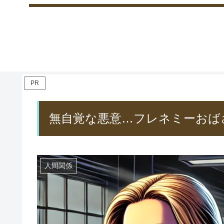
PR
無自覚な悪意…フレネミーおば
人間関係