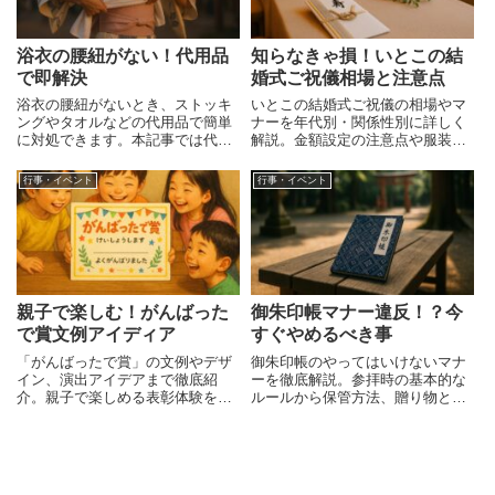
浴衣の腰紐がない！代用品
知らなきゃ損！いとこの結
で即解決
婚式ご祝儀相場と注意点
浴衣の腰紐がないとき、ストッキ
いとこの結婚式ご祝儀の相場やマ
ングやタオルなどの代用品で簡単
ナーを年代別・関係性別に詳しく
に対処できます。本記事では代用
解説。金額設定の注意点や服装、
品の使い方、注意点、実例を詳し
渡し方までわかりやすくまとめた
く解説。
決定版ガイド。
行事・イベント
行事・イベント
親子で楽しむ！がんばった
御朱印帳マナー違反！？今
で賞文例アイディア
すぐやめるべき事
「がんばったで賞」の文例やデザ
御朱印帳のやってはいけないマナ
イン、演出アイデアまで徹底紹
ーを徹底解説。参拝時の基本的な
介。親子で楽しめる表彰体験を通
ルールから保管方法、贈り物とし
して、子供や大人のやる気と笑顔
ての注意点まで、信仰と敬意を大
を引き出すヒント満載の記事で
切にする御朱印巡りの心得を紹
す。
介。