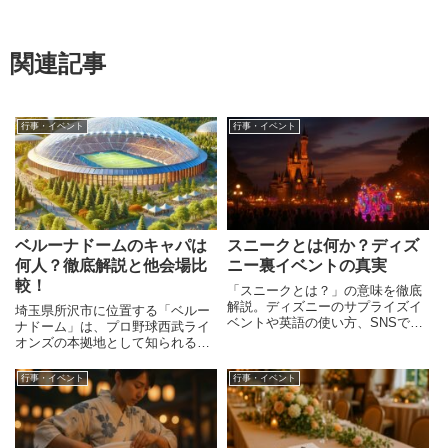
関連記事
行事・イベント
行事・イベント
ベルーナドームのキャパは
スニークとは何か？ディズ
何人？徹底解説と他会場比
ニー裏イベントの真実
較！
「スニークとは？」の意味を徹底
解説。ディズニーのサプライズイ
埼玉県所沢市に位置する「ベルー
ベントや英語の使い方、SNSでの
ナドーム」は、プロ野球西武ライ
用例まで、豊富な事例と共にわか
オンズの本拠地として知られる一
りやすく紹介します。
方、数々のライブやイベントが開
催される多目的施設でもありま
行事・イベント
行事・イベント
す。国内のドーム球場の中でもユ
ニークな構造と雰囲気を持つこの
会場は、収容人数やアクセスのし
や