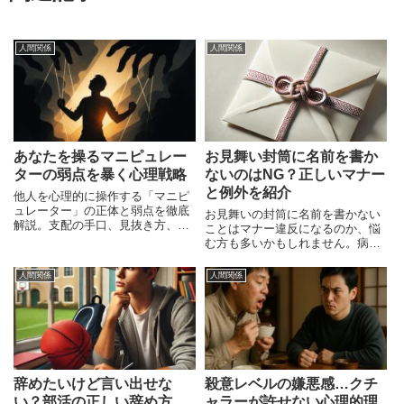
人間関係
人間関係
あなたを操るマニピュレー
お見舞い封筒に名前を書か
ターの弱点を暴く心理戦略
ないのはNG？正しいマナー
と例外を紹介
他人を心理的に操作する「マニピ
ュレーター」の正体と弱点を徹底
お見舞いの封筒に名前を書かない
解説。支配の手口、見抜き方、心
ことはマナー違反になるのか、悩
理戦略による対策を通じて、あな
む方も多いかもしれません。病気
た自身を守る方法を紹介します。
やケガで入院している相手を気遣
って、お見舞いの品やお金を渡す
人間関係
人間関係
際に、封筒の書き方は重要なポイ
ントです。しかし、名前を書かな
いという選択が適切な場面がある
辞めたいけど言い出せな
殺意レベルの嫌悪感…クチ
い？部活の正しい辞め方
ャラーが許せない心理的理