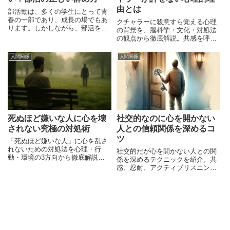
由とは
部活動は、多くの学生にとって青
春の一部であり、成長の場でもあ
クチャラーに殺意すら覚える心理
ります。しかしながら、部活を続
の背景を、脳科学・文化・対処法
けることが難しくなったり、辞め
の観点から徹底解説。共感を呼ぶ
たいと感じる瞬間もあるかもしれ
実例とともに、現代人のリアルな
ません。部活を辞める理由は様々
悩みに迫ります。
人間関係
人間関係
であり、個々の事情や環境によっ
て異なります。この記事では、「
死ぬほど嫌いな人に心を壊
社交的なのに心を開かない
されない究極の対処術
人との信頼関係を深めるコ
ツ
「死ぬほど嫌いな人」に心を乱さ
れないための対処法を心理・行
社交的だが心を開かない人との関
動・環境の3方向から徹底解説。
係を深めるテクニックを紹介。共
感情との向き合い方と具体的な行
感、忍耐、アクティブリスニング
動戦略を紹介します。
を駆使し、相互理解と信頼を築き
ましょう。