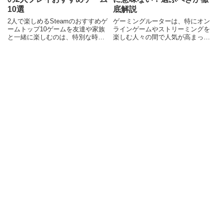
10選
底解説
2人で楽しめるSteamのおすすめゲ
ゲーミングルーターは、特にオン
ームトップ10ゲームを友達や家族
ラインゲームやストリーミングを
と一緒に楽しむのは、特別な時間
楽しむ人々の間で人気が高まって
を共有する素晴らしい方法です。
いますが、果たして本当に必要な
特にSteamには、2人で楽しめる魅
ものなのでしょうか。「高価なだ
力的なゲームが数多く存在しま
けで意味がない」という声もある
す。この記事では、そんな2人プ
中で、ゲーミングルーターの特徴
レイに最適なSte
や、通常のルーターとの違い、そ