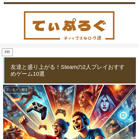
PR
友達と盛り上がる！Steamの2人プレイおすす
めゲーム10選
エンタメ・趣味