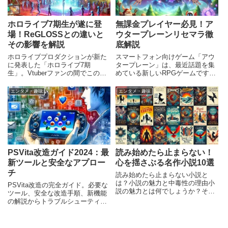
ホロライブ7期生が遂に登
無課金プレイヤー必見！ア
場！ReGLOSSとの違いと
ウタープレーンリセマラ徹
その影響を解説
底解説
ホロライブプロダクションが新た
スマートフォン向けゲーム「アウ
に発表した「ホロライブ7期
タープレーン」は、最近話題を集
生」。Vtuberファンの間でこのニ
めている新しいRPGゲームです。
ュースが大きな話題を呼んでいま
その人気の理由のひとつに、ゲー
す。ホロライブはこれまでにも
ム開始時に狙ったキャラクターを
エンタメ・趣味
エンタメ・趣味
数々のタレントを輩出しており、
獲得できる「リセマラ」のシステ
その度に新たな旋風を巻き起こし
ムがあります。特に、無課金プレ
てきましたが、7期生の登場によ
イヤーにとってリセマラはゲー
PSVita改造ガイド2024：最
読み始めたら止まらない！
新ツールと安全なアプロー
心を揺さぶる名作小説10選
チ
読み始めたら止まらない小説と
は？小説の魅力と中毒性の理由小
PSVita改造の完全ガイド。必要な
説の魅力とは何でしょうか？それ
ツール、安全な改造手順、新機能
は読者を物語の中に引き込み、現
の解説からトラブルシューティン
実世界を忘れさせる力にありま
グまで、すべてを網羅。
す。小説は言葉だけで視覚、聴
覚、感覚すべてを刺激し、読者の