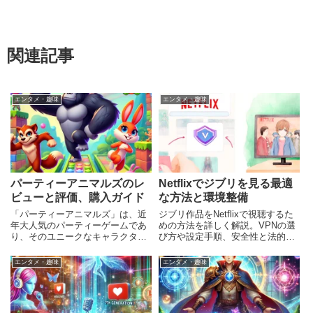
関連記事
エンタメ・趣味
エンタメ・趣味
パーティーアニマルズのレ
Netflixでジブリを見る最適
ビューと評価、購入ガイド
な方法と環境整備
「パーティーアニマルズ」は、近
ジブリ作品をNetflixで視聴するた
年大人気のパーティーゲームであ
めの方法を詳しく解説。VPNの選
り、そのユニークなキャラクター
び方や設定手順、安全性と法的考
と多彩なゲームモードで多くのプ
慮点、最適な視聴環境の整え方を
レイヤーに愛されています。この
紹介します。
エンタメ・趣味
エンタメ・趣味
ゲームは、友達や家族と一緒に楽
しくプレイできるだけでなく、オ
ンラインマルチプレイも充実して