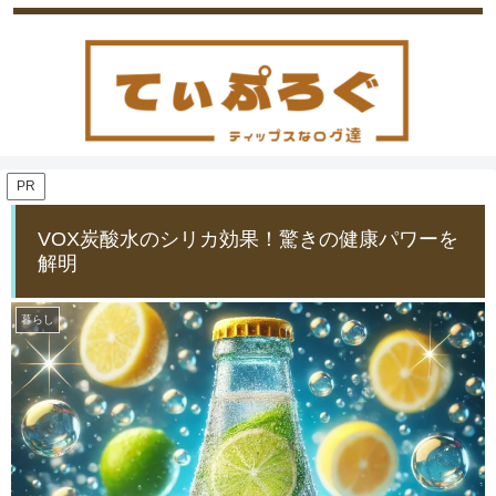
PR
VOX炭酸水のシリカ効果！驚きの健康パワーを
解明
暮らし