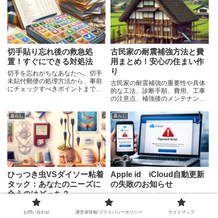
切手貼り忘れ後の救急処
古民家の耐震補強方法と費
置！すぐにできる対処法
用まとめ！安心の住まい作
り
切手を忘れがちなあなたへ。切手
未貼付郵便の処理方法から、事前
古民家の耐震補強の重要性や具体
にチェックすべきポイントまで詳
的な工法、診断手順、費用、工事
しく解説。
の注意点、補強後のメンテナンス
について詳しく解説。地震から大
切な家と家族を守るための情報が
暮らし
暮らし
満載です。
ひっつき虫VSダイソー粘着
Aррlе іd іClоud自動更新
タック：あなたのニーズに
の失敗のお知らせ
合うのはどっち？
AppleやiCloudを装った不審なメー
ルは、普段からiPhoneやiCloud+を
「ひっつき虫」と「ダイソー粘着
利用している人ほど本物に見えや
お問い合わせ
運営者情報/プライバシーポリシー
サイトマップ
タック」の特性から安全性まで徹