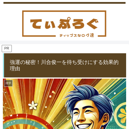
PR
強運の秘密！川合俊一を待ち受けにする効果的
理由
雑学