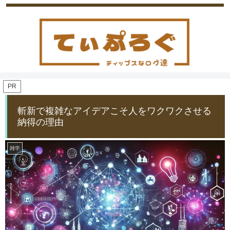
PR
斬新で複雑なアイデアこそ人をワクワクさせる
納得の理由
雑学