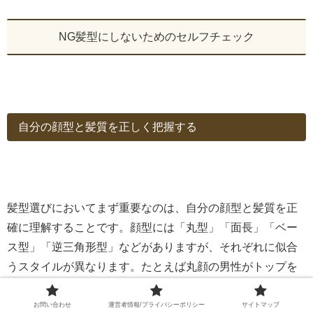
NG髪型にしないためのセルフチェック
自分の顔型と髪質を正しく把握する
髪型選びにおいてまず重要なのは、自分の顔型と髪質を正
確に理解することです。顔型には「丸型」「面長」「ベー
ス型」「逆三角形型」などがありますが、それぞれに似合
うスタイルが異なります。たとえば丸顔の男性がトップを
潰した髪型にすると、より丸みが強調されてしまうことが
あります。
お問い合わせ
運営者情報/プライバシーポリシー
サイトマップ