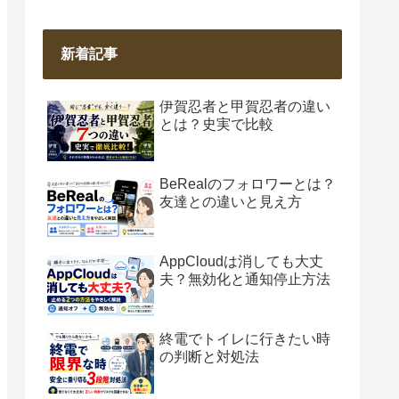
新着記事
伊賀忍者と甲賀忍者の違い
とは？史実で比較
BeRealのフォロワーとは？
友達との違いと見え方
AppCloudは消しても大丈
夫？無効化と通知停止方法
終電でトイレに行きたい時
の判断と対処法