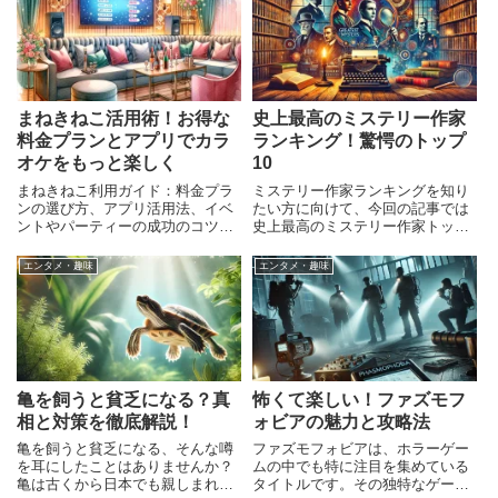
は、多くのユーザーにとって頭痛
の種です。こ
まねきねこ活用術！お得な
史上最高のミステリー作家
料金プランとアプリでカラ
ランキング！驚愕のトップ
オケをもっと楽しく
10
まねきねこ利用ガイド：料金プラ
ミステリー作家ランキングを知り
ンの選び方、アプリ活用法、イベ
たい方に向けて、今回の記事では
ントやパーティーの成功のコツま
史上最高のミステリー作家トップ
で、まねきねこを楽しむための全
10を紹介します。ミステリー小説
知識を網羅。
は、読者を魅了し続けるジャンル
エンタメ・趣味
エンタメ・趣味
であり、その中でも特に優れた作
家たちは時代を超えて愛されてい
ます。この記事を通して、あな
亀を飼うと貧乏になる？真
怖くて楽しい！ファズモフ
相と対策を徹底解説！
ォビアの魅力と攻略法
亀を飼うと貧乏になる、そんな噂
ファズモフォビアは、ホラーゲー
を耳にしたことはありませんか？
ムの中でも特に注目を集めている
亀は古くから日本でも親しまれて
タイトルです。その独特なゲーム