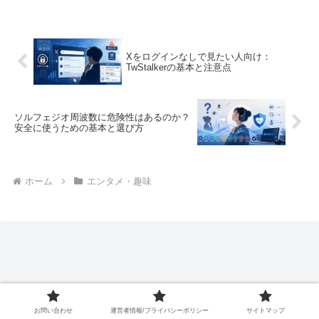
いるペットの一つですが、一部で
プレイと緊張感あふれる体験が、
は「亀を飼うと金運が下がる」と
多くのプレイヤーを魅了していま
いった迷信が広まっています。果
す。この記事では、ファズモフォ
たしてその真相はどうなのでしょ
ビアの基本情報から具体的な攻略
うか？この記事では、「亀を飼う
法、さらには最新のアップデート
Xをログインなしで見たい人向け：
TwStalkerの基本と注意点
ソルフェジオ周波数に危険性はあるのか？
安全に使うための基本と選び方
ホーム
エンタメ・趣味
お問い合わせ
運営者情報/プライバシーポリシー
サイトマップ