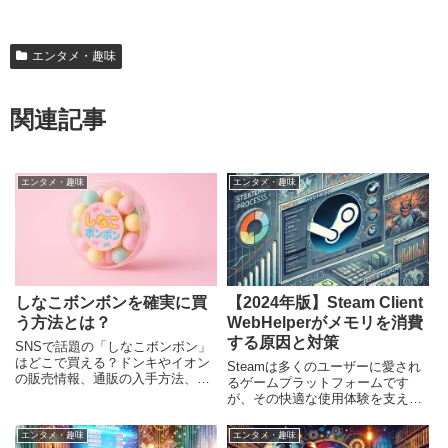
エンタメ・趣味
関連記事
エンタメ・趣味
エンタメ・趣味
しなこボンボンを確実に買
【2024年版】Steam Client
う方法とは？
WebHelperがメモリを消費
する原因と対策
SNSで話題の「しなこボンボン」
はどこで買える？ドンキやイオン
Steamは多くのユーザーに愛され
の販売情報、通販の入手方法、リ
るゲームプラットフォームです
アルな口コミ、裏技的な購入術ま
が、その快適な使用体験を支える
で徹底解説した完全ガイド。
一方で、時にパフォーマンスの問
題も発生します。特にSteam
エンタメ・趣味
エンタメ・趣味
Client WebHelperのメモリ消費