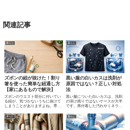
関連記事
暮らし
暮らし
ズボンの紐が抜けた！割り
黒い服の白いカスは洗剤が
箸を使った簡単な紐通し方
原因ではない？正しい対処
【家にあるもので解決】
法
ズボンのウエスト部分に付いてい
黒い服についた白いカスは、洗剤
る紐が、気づかないうちに抜けて
の溶け残りではないケースが大半
しまうことがありますよね。専用
です。再付着した汚れやミネラル
の紐通しがあればいいけれど、す
分が原因のことも多く、今日から
ぐには見つからない…そんな時に
取り組める対策を原因別にわかり
暮らし
暮らし
役立つのが「割り箸」です。この
やすく解説しています。
記事では、特別な道具を使わずに
できるズボンの紐通し方（割り箸