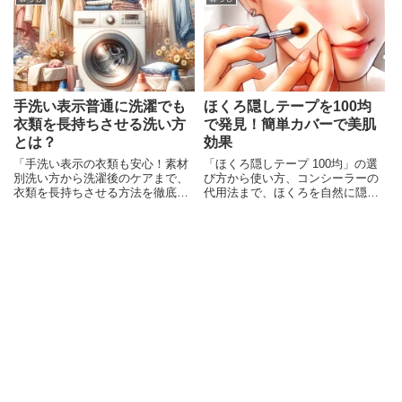
放題となり、効率的に移動できま
す。しかし、ただ24時間券を購入
するだけでなく、その裏技
手洗い表示普通に洗濯でも
ほくろ隠しテープを100均
衣類を長持ちさせる洗い方
で発見！簡単カバーで美肌
とは？
効果
「手洗い表示の衣類も安心！素材
「ほくろ隠しテープ 100均」の選
別洗い方から洗濯後のケアまで、
び方から使い方、コンシーラーの
衣類を長持ちさせる方法を徹底解
代用法まで、ほくろを自然に隠し
説。日常の洗濯が変わるヒント満
て美肌を演出する方法を詳しく解
載。」
説。安全な使用のための注意点も
紹介します。