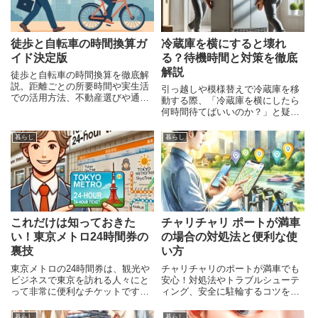
徒歩と自転車の時間換算ガ
冷蔵庫を横にすると壊れ
イド決定版
る？待機時間と対策を徹底
解説
徒歩と自転車の時間換算を徹底解
説。距離ごとの所要時間や実生活
引っ越しや模様替えで冷蔵庫を移
での活用方法、不動産選びや通勤
動する際、「冷蔵庫を横にしたら
通学に役立つ知識をまとめ、効率
何時間待てばいいのか？」と疑問
的な移動のヒントを紹介します。
に思ったことはないでしょうか。
冷蔵庫は精密な機械であり、正し
暮らし
暮らし
く扱わないと故障の原因になりま
す。特に、冷蔵庫を横に倒して運
搬した場合、適切な待機時間を守
これだけは知っておきた
チャリチャリ ポートが満車
い！東京メトロ24時間券の
の場合の対処法と便利な使
裏技
い方
東京メトロの24時間券は、観光や
チャリチャリのポートが満車でも
ビジネスで東京を訪れる人々にと
安心！対処法やトラブルシューテ
って非常に便利なチケットです。
ィング、安全に駐輪するコツを詳
このチケットを使うことで、東京
しく解説。便利な使い方も紹介し
メトロ全路線が24時間自由に乗り
ます。
暮らし
暮らし