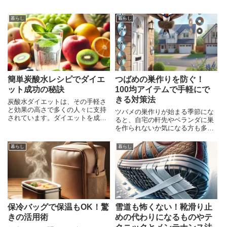
暮らし
暮らし
簡単炭酸水レシピでダイエ
つばめの巣作りを防ぐ！
ット成功の秘訣
100均アイテムで手軽にで
きる対策法
炭酸水ダイエットは、その手軽さ
と効果の高さで多くの人々に支持
ツバメの巣作りが始まる季節にな
されています。ダイエットを成功
ると、自宅の軒先やベランダに巣
させるためには、食事の見直しや
を作られないか気になる方も多い
運動の取り入れなど様々な方法が
のではないでしょうか。ツバメは
ありますが、炭酸水を活用するこ
幸運を運ぶ鳥として知られていま
暮らし
暮らし
とでさらに効果的に進めることが
すが、巣作りが進むとフンの被害
できます。この記事では、炭酸水
や騒音などの問題が発生すること
もあります。そのため、事前に適
保冷バッグで保温もOK！驚
雪道も怖くない！靴滑り止
きの活用術
めの代わりになるものやテ