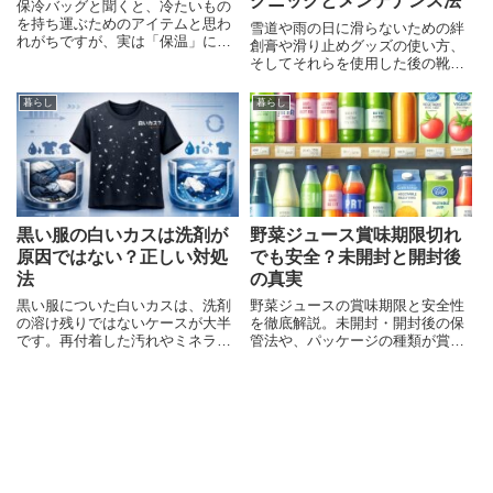
クニックとメンテナンス法
保冷バッグと聞くと、冷たいもの
を持ち運ぶためのアイテムと思わ
雪道や雨の日に滑らないための絆
れがちですが、実は「保温」にも
創膏や滑り止めグッズの使い方、
活用できることをご存じでしょう
そしてそれらを使用した後の靴の
か。お弁当や飲み物を温かく保ち
お手入れ方法を詳しく解説。安全
たいとき、アウトドアや買い物の
歩行のコツも紹介。
暮らし
暮らし
際など、さまざまなシーンで役立
ちます。保冷バッグが保温にも使
黒い服の白いカスは洗剤が
野菜ジュース賞味期限切れ
原因ではない？正しい対処
でも安全？未開封と開封後
法
の真実
黒い服についた白いカスは、洗剤
野菜ジュースの賞味期限と安全性
の溶け残りではないケースが大半
を徹底解説。未開封・開封後の保
です。再付着した汚れやミネラル
管法や、パッケージの種類が賞味
分が原因のことも多く、今日から
期限にどう影響するかを学びまし
取り組める対策を原因別にわかり
ょう。
やすく解説しています。