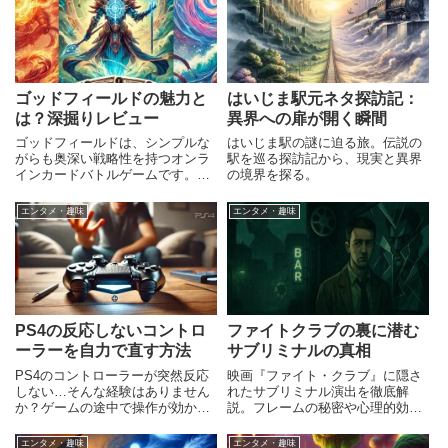
ゴッドフィールドの魅力と
はいじま駅元ネタ探訪記：
は？深掘りレビュー
異界への扉が開く瞬間
ゴッドフィールドは、シンプルな
はいじま駅の謎に迫る旅。伝説の
がらも奥深い戦略性を持つオンラ
駅を巡る探訪記から、現実と異界
インカードバトルゲームです。
の境界を探る。
2009年にリリースされて以来、そ
のユニークなゲーム性とコミカル
エンタメ・趣味
エンタメ・趣味
な世界観で多くのプレイヤーを魅
了してきました。「ごっふぃ」と
も親しまれ、カジュアルに遊べ
PS4の反応しないコントロ
ファイトクラブの裏に潜む
ーラーを自力で直す方法
サブリミナルの真相
PS4のコントローラーが突然反応
映画『ファイト・クラブ』に隠さ
しない…そんな経験はありません
れたサブリミナル演出を徹底解
か？ゲームの途中で操作が効かな
説。フレームの秘密や心理的効
くなったり、接続すらできなくな
果、監督の意図、ネット上の考察
ったりすると、非常にストレスが
まで多角的に読み解く。
エンタメ・趣味
エンタメ・趣味