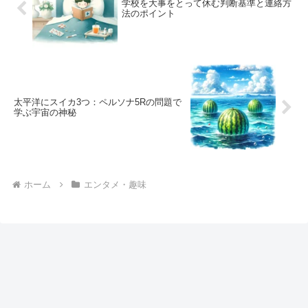
学校を大事をとって休む判断基準と連絡方
法のポイント
太平洋にスイカ3つ：ペルソナ5Rの問題で
学ぶ宇宙の神秘
ホーム
エンタメ・趣味