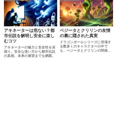
溜まりますよね。特に、コントロ
ーラーが白く点滅するだけで何も
起こらない場合や、ボタンを押
アキネーターは危ない？都
ベジータとクリリンの友情
市伝説を解明し安全に楽し
の裏に隠された真実
むコツ
ドラゴンボールシリーズに登場す
る数多くのキャラクターの中で
アキネーターの魅力と安全性を深
も、ベジータとクリリンの関係性
堀り。安全な使い方から都市伝説
は一見すると意外性に満ちていま
の真相、未来の展望までを網羅。
す。ベジータはサイヤ人の王子と
して高いプライドを持つ冷徹な戦
士として描かれ、一方のクリリン
は地球人として数々の戦いを支え
て