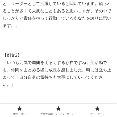
と、リーダーとして活躍していると聞いています。頼られ
ることが多くて大変なこともあると思いますが、その中で
しっかりと責任を持って行動しているあなたを誇りに思い
ます。」
【例文2】
「いつも元気で周囲を明るくする存在ですね。部活動で
も、仲間をまとめる姿に成長を感じました。時には立ち止
まって、自分自身の気持ちも大事にしていってくださ
い。」
このようなコメントでは、子ども自身が自分の特性に自信
お問い合わせ
運営者情報/プライバシーポリシー
サイトマップ