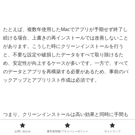
たとえば、複数年使用したMacでアプリが予期せず終了し
続ける場合、上書きの再インストールでは改善しないこと
があります。こうした時にクリーンインストールを行う
と、不要な設定や破損したデータをすべて取り除けるた
め、安定性が向上するケースが多いです。一方で、すべて
のデータとアプリを再構築する必要があるため、事前のバ
ックアップとアプリリスト作成は必須です。
つまり、クリーンインストールは高い効果と同時に手間も
伴う「諸刃の剣」のような方法であり、必要性をしっかり
見極めて選択することが重要です。
お問い合わせ
運営者情報/プライバシーポリシー
サイトマップ