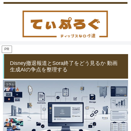
PR
Disney撤退報道とSora終了をどう見るか 動画
生成AIの争点を整理する
コラム