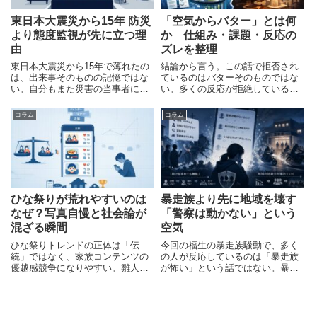
東日本大震災から15年 防災
「空気からバター」とは何
より態度監視が先に立つ理
か 仕組み・課題・反応の
由
ズレを整理
東日本大震災から15年で薄れたの
結論から言う。この話で拒否され
は、出来事そのものの記憶ではな
ているのはバターそのものではな
い。自分もまた災害の当事者にな
い。多くの反応が拒絶しているの
り得るという現実感である。節目
は、「ビル・ゲイツが関わる食べ
のたびに追悼の言葉が並ぶ一方
物」という記号だ。工程や成分や
コラム
コラム
で、防災の話になると急に空気が
課題を読む前に、嫌悪の対象が先
散る。このズレを直視しない限
に決まり、そのあとで「危険そ
り、「忘れない」という言葉は社
う」「不自然」「食べたくない」
会
と
ひな祭りが荒れやすいのは
暴走族より先に地域を壊す
なぜ？写真自慢と社会論が
「警察は動かない」という
混ざる瞬間
空気
ひな祭りトレンドの正体は「伝
今回の福生の暴走族騒動で、多く
統」ではなく、家族コンテンツの
の人が反応しているのは「暴走族
優越感競争になりやすい。雛人
が怖い」という話ではない。暴走
形、手作りごはん、子どもの写
族 : 花火を民家にぶち込んだぜ↓住
真。素材が揃いすぎていて、SNS
民 : 助けて(100件超え)↓福生警察 :
の評価軸（映え・手間・愛情の可
対応できません↓住民 : 助けて(100
視化）に最短距離で乗ってしまう
件超え)↓福生警察 : 証拠