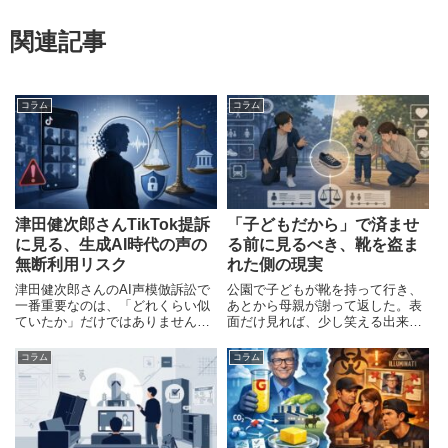
関連記事
コラム
コラム
津田健次郎さんTikTok提訴
「子どもだから」で済ませ
に見る、生成AI時代の声の
る前に見るべき、靴を盗ま
無断利用リスク
れた側の現実
津田健次郎さんのAI声模倣訴訟で
公園で子どもが靴を持って行き、
一番重要なのは、「どれくらい似
あとから母親が謝って返した。表
ていたか」だけではありません。
面だけ見れば、少し笑える出来事
問題の中心は、本人が積み上げて
にも見える。けれど、この話で最
きた声の印象や知名度を、第三者
初に見るべきなのは「泣いていた
コラム
コラム
が勝手に利用して人を集めたので
子ども」ではなく、「片方の靴を
はないか、という点にあります。
失って困った大人」のほうだ。盗
【AI模倣】津田健次郎が動画
まれた公園に戻ったら号泣してる